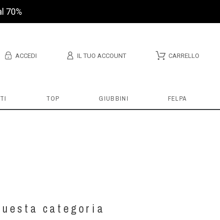
al 70%
ACCEDI
IL TUO ACCOUNT
CARRELLO
TI
TOP
GIUBBINI
FELPA
questa categoria