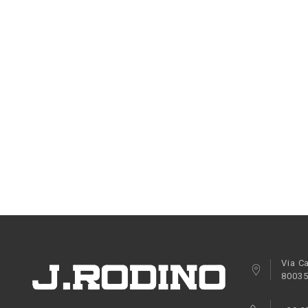
Via Ca
80035