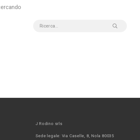
 cercando
J Rodino srls
Sede legale: Via Caselle, 8, Nola 80035