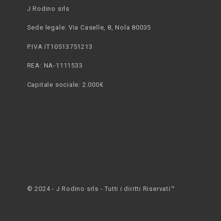
J Rodino srls
Sede legale: Via Caselle, 8, Nola 80035
P.IVA IT10513751213
REA: NA-1111533
Capitale sociale: 2.000€
© 2024 - J Rodino srls - Tutti i diritti Riservati™