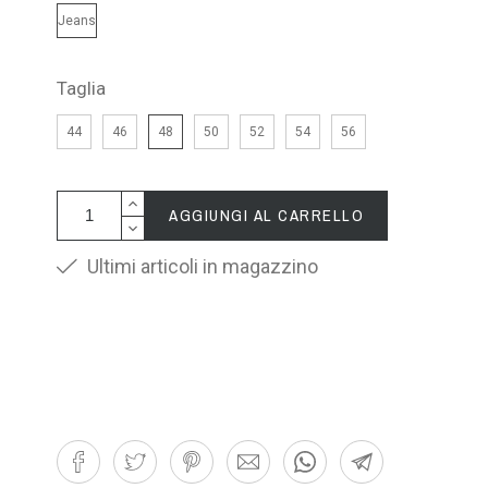
Jeans
Taglia
44
46
48
50
52
54
56
AGGIUNGI AL CARRELLO
Ultimi articoli in magazzino