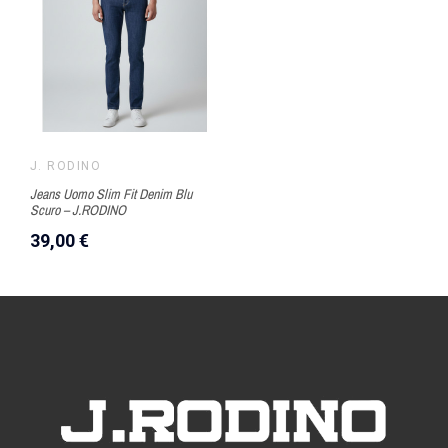
J. RODINO
Jeans Uomo Slim Fit Denim Blu
Scuro – J.RODINO
39,00 €