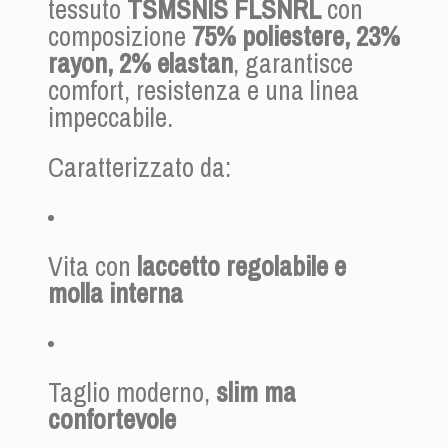
tessuto
TSMSNIS FLSNRL
con
composizione
75% poliestere, 23%
rayon, 2% elastan
, garantisce
comfort, resistenza e una linea
impeccabile.
JR-PN-OM-0104
Riferimento
2 Articoli
Caratterizzato da:
In magazzino
Vita con
laccetto regolabile e
Genere
Uomo
molla interna
Vestibilità
Slim
Chiusura
Cerniera
Taglio moderno,
slim ma
confortevole