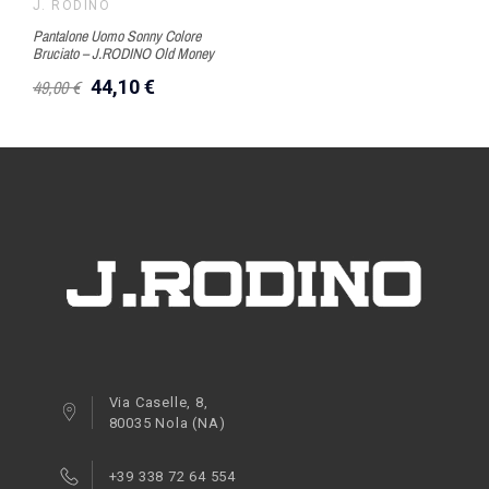
J. RODINO
Pantalone Uomo Sonny Colore
Bruciato – J.RODINO Old Money
49,00 €
44,10 €
Via Caselle, 8,
80035 Nola (NA)
+39 338 72 64 554